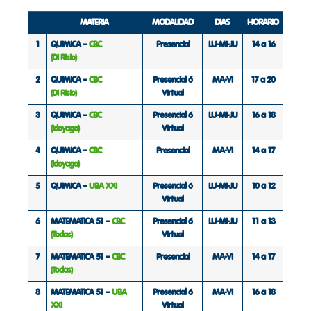
MATERIA
MODALIDAD
DIAS
HORARIO
1
QUIMICA –
CBC
Presencial
LU-MI-JU
14 a 16
(Di Risio)
2
QUIMICA –
CBC
Presencial ó
MA-VI
17 a 20
(Di Risio)
Virtual
3
QUIMICA –
CBC
Presencial ó
LU-MI-JU
16 a 18
(Idoyaga)
Virtual
4
QUIMICA –
CBC
Presencial
MA-VI
14 a 17
(Idoyaga)
5
QUIMICA –
UBA XXI
Presencial ó
LU-MI-JU
10 a 12
Virtual
6
MATEMATICA 51 –
CBC
Presencial ó
LU-MI-JU
11 a 13
(Todas)
Virtual
7
MATEMATICA 51 –
CBC
Presencial
MA-VI
14 a 17
(Todas)
8
MATEMATICA 51 –
UBA
Presencial ó
MA-VI
16 a 18
XXI
Virtual