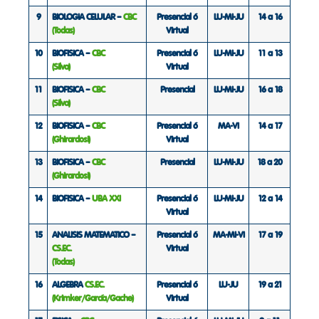
9
BIOLOGIA CELULAR –
CBC
Presencial ó
LU-MI-JU
14 a 16
(Todas)
Virtual
10
BIOFISICA –
CBC
Presencial ó
LU-MI-JU
11 a 13
(Silva)
Virtual
11
BIOFISICA –
CBC
Presencial
LU-MI-JU
16 a 18
(Silva)
12
BIOFISICA –
CBC
Presencial ó
MA-VI
14 a 17
(Ghirardosi)
Virtual
13
BIOFISICA –
CBC
Presencial
LU-MI-JU
18 a 20
(Ghirardosi)
14
BIOFISICA –
UBA XXI
Presencial ó
LU-MI-JU
12 a 14
Virtual
15
ANALISIS MATEMATICO –
Presencial ó
MA-MI-VI
17 a 19
CS.EC.
Virtual
(Todas)
16
ALGEBRA
CS.EC.
Presencial ó
LU-JU
19 a 21
(Krimker/García/Gache)
Virtual